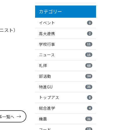
カテゴリー
イベント
3
ガニスト）
高大連携
2
学校行事
11
ニュース
15
礼拝
68
部活動
34
特進GU
35
トップアス
8
総合進学
4
事一覧へ
機農
21
フード
10