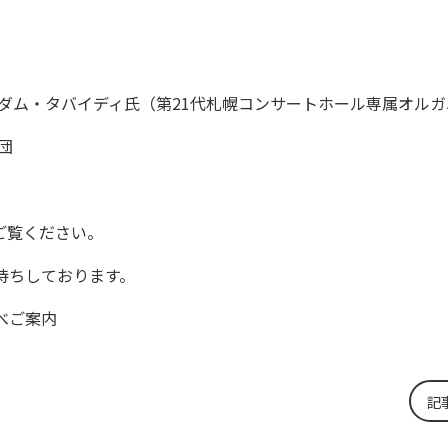
アダム・タバイディ氏（第21代札幌コンサートホール専属オル
団
ご覧ください。
待ちしております。
べご案内
記