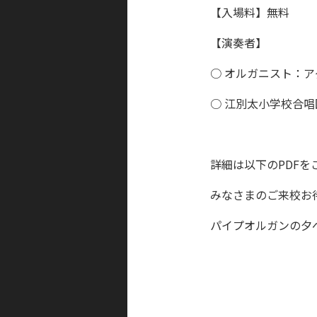
【入場料】無料
【演奏者】
○ オルガニスト：
○ 江別太小学校合唱
詳細は以下のPDFを
みなさまのご来校お
パイプオルガンの夕