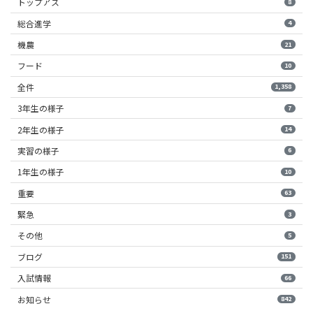
トップアス
8
総合進学
4
機農
21
フード
10
全件
1,358
3年生の様子
7
2年生の様子
14
実習の様子
6
1年生の様子
10
重要
63
緊急
3
その他
5
ブログ
151
入試情報
66
お知らせ
842