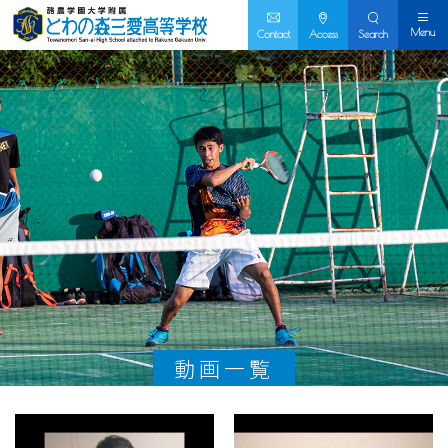
Menu
Contact
Access
Search
動画一覧