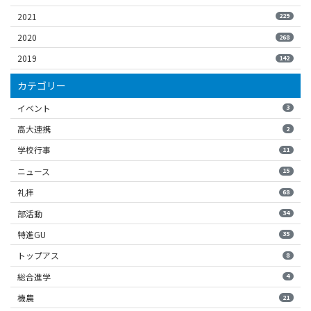
2021
229
2020
268
2019
142
カテゴリー
イベント
3
高大連携
2
学校行事
11
ニュース
15
礼拝
68
部活動
34
特進GU
35
トップアス
8
総合進学
4
機農
21