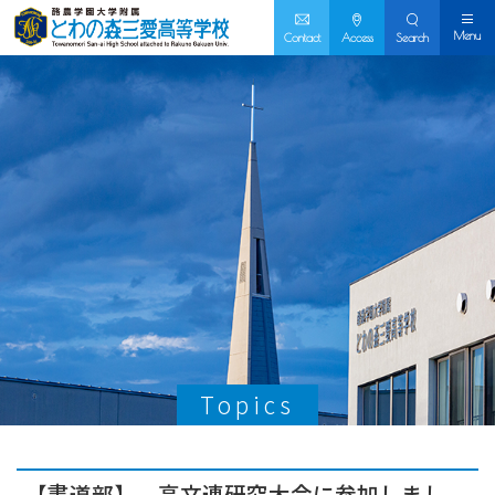
Menu
Contact
Access
Search
Topics
【書道部】 高文連研究大会に参加しまし