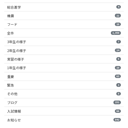
総合進学
4
機農
21
フード
10
全件
1,358
3年生の様子
7
2年生の様子
14
実習の様子
6
1年生の様子
10
重要
63
緊急
3
その他
5
ブログ
151
入試情報
66
お知らせ
842