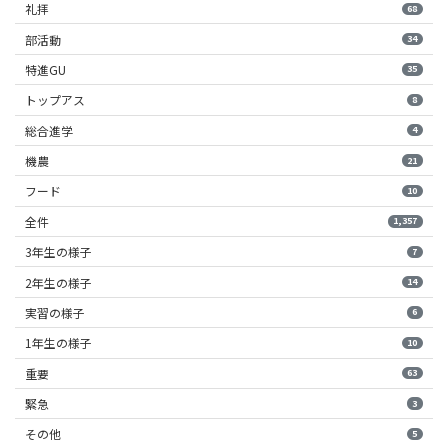
礼拝
68
部活動
34
特進GU
35
トップアス
8
総合進学
4
機農
21
フード
10
全件
1,357
3年生の様子
7
2年生の様子
14
実習の様子
6
1年生の様子
10
重要
63
緊急
3
その他
5