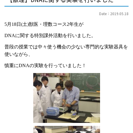
Date：2019.05.18
5
月
18
日
(
土
)
獣医・理数コース
2
年生が
DNA
に関する特別課外活動を行いました。
普段の授業では中々使う機会の少ない専門的な実験器具を
使いながら、
慎重に
DNA
の実験を行っていました！