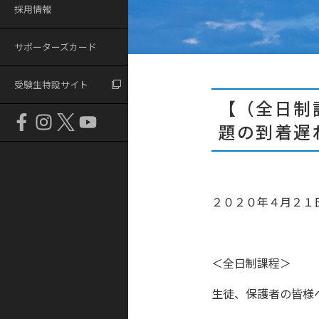
採用情報
サポーターズカード
受験生特設サイト
【（全日制
題の到着遅
２０２０年４月２１
＜全日制課程＞
生徒、保護者の皆様