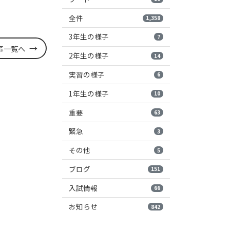
全件
1,358
3年生の様子
7
事一覧へ
2年生の様子
14
実習の様子
6
1年生の様子
10
重要
63
緊急
3
その他
5
ブログ
151
入試情報
66
お知らせ
842