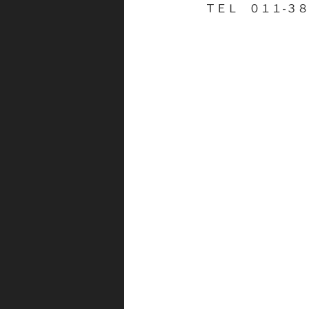
ＴＥＬ ０１１-３