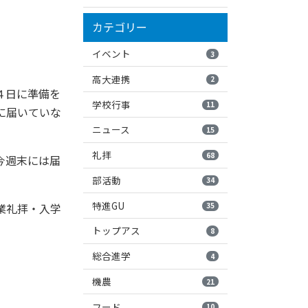
カテゴリー
イベント
3
高大連携
2
４日に準備を
学校行事
11
に届いていな
ニュース
15
礼拝
68
今週末には届
部活動
34
特進GU
35
業礼拝・入学
トップアス
8
総合進学
4
機農
21
フード
10