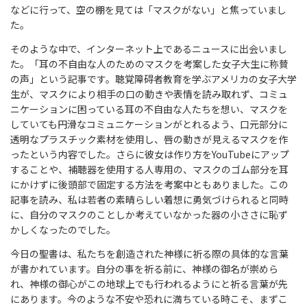
などに行って、空の棚を見ては「マスクがない」と焦っていまし
た。
そのような中で、インターネット上であるニュースに出会いまし
た。「耳の不自由な人のためのマスクを考案した女子大生に称賛
の声」という記事です。聴覚障碍者教育を学ぶアメリカの女子大学
生が、マスクにより相手の口の動きや表情を読み取れず、コミュ
ニケーションに困っている耳の不自由な人たちを想い、マスクを
していても円滑なコミュニケーションがとれるよう、口元部分に
透明なプラスチック素材を使用し、唇の動きが見えるマスクを作
ったという内容でした。さらに彼女は作り方をYouTubeにアップ
することや、補聴器を使用する人専用の、マスクのゴム部分を耳
にかけずに後頭部で固定する方法を考案中ともありました。この
記事を読み、私は若者の素晴らしい着想に勇気づけられると同時
に、自分のマスクのことしか考えていなかった器の小ささに恥ず
かしくなったのでした。
今日の聖書は、私たちを創造された神様に祈る際の具体的な言葉
が書かれています。自分の事を祈る前に、神様の御名が崇めら
れ、神様の御心がこの地球上でも行われるようにと祈る言葉が先
にあります。今のような不安や恐れに満ちている時こそ、まずこ