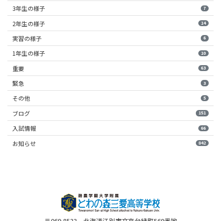
3年生の様子
7
2年生の様子
14
実習の様子
6
1年生の様子
10
重要
63
緊急
3
その他
5
ブログ
151
入試情報
66
お知らせ
842
〒069-8533 北海道江別市文京台緑町569番地