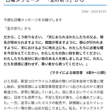
Date：2020.05.03
今週も日曜メッセージをお届けします
「主の祈り」から
だから、こう祈りなさい。『天におられるわたしたちの父よ、御
名が崇められますように。御国が来ますように。御心が行われま
すように、天におけるように地の上にも。わたしたちに必要な糧
を今日与えてください。わたしたちの負い目を赦してください、
わたしたちも自分に負い目のある人を赦しましたように。わたし
たちを誘惑に遭わせず、悪い者から救ってください。』
(
マタイによる福音書 6章9～13節)
ひと月前、新型コロナウイルス感染の勢いが日本各地で急激に増
し始め、安倍首相による緊急事態宣言がいつ出されるのかと連日
報道され、非常に緊迫していました。目に見えないウイルスの猛
威に、日本でも世界でも、不安と恐れが満ち、心を痛めていまし
た。一方、逆手に取ったマスクの転売や、誤情報によるトイレッ
トペーパー等の買い占めが起こりました。私も、ドラッグストア