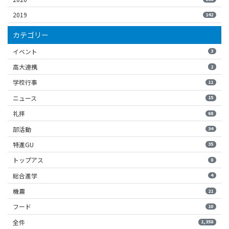
2019
142
カテゴリー
イベント
3
高大連携
2
学校行事
11
ニュース
15
礼拝
68
部活動
34
特進GU
35
トップアス
8
総合進学
4
機農
21
フード
10
全件
1,358