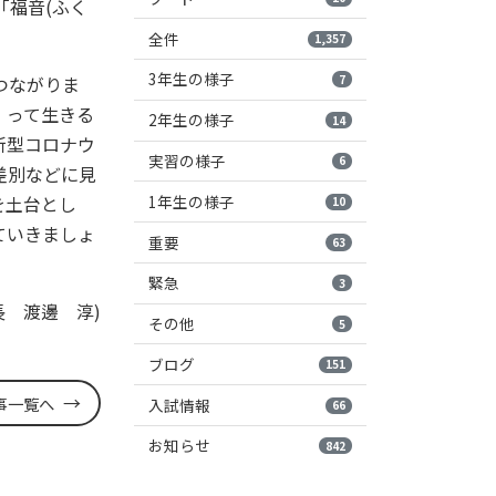
「福音(ふく
全件
1,357
3年生の様子
7
つながりま
）って生きる
2年生の様子
14
新型コロナウ
実習の様子
6
差別などに見
1年生の様子
を土台とし
10
ていきましょ
重要
63
緊急
3
長 渡邊 淳)
その他
5
ブログ
151
事一覧へ
入試情報
66
お知らせ
842