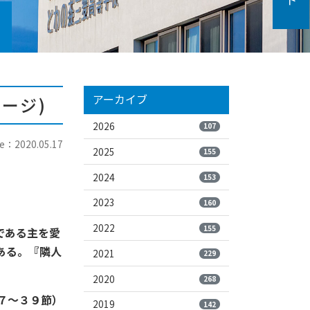
アーカイブ
ージ)
2026
107
e：2020.05.17
2025
155
2024
153
2023
160
2022
155
である主を愛
ある。『隣人
2021
229
2020
268
７～３９節）
2019
142