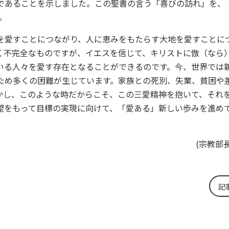
であることを示しました。この聖書の言う「喜びの訪れ」を、
。
を愛すことにつながり、人に恵みをもたらす大地を愛すことに
く不完全なものですが、イエスを信じて、キリストに倣（なら
いる人々を愛す存在となることができるのです。今、世界では
ため多くの困難が生じています。家族との死別、失業、貧困や
かし、このような時だからこそ、この三愛精神を抱いて、それ
望をもって目標の実現に向けて、「愛ある」新しい歩みを進め
(宗教部
記