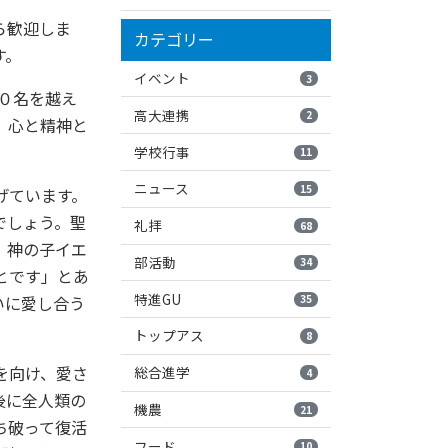
ら歓迎しま
カテゴリー
す。
イベント
3
００名を越え
高大連携
2
、心と精神と
学校行事
11
ニュース
15
げています。
でしょう。聖
礼拝
68
、神の子イエ
部活動
34
とです」とあ
特進GU
35
いに愛し合う
トップアス
8
を向け、愛さ
総合進学
4
後に全人類の
機農
21
ち破って復活
フード
10