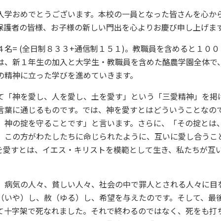
入学おめでとうございます。本校の一員となった皆さんを心か
保護者の皆様、お子様の新しい門出を心よりお慶び申し上げま
名= (全日制８３３+通信制１５１)。教職員を含めると１０
は、新１年生の加入と大学生・教職員を含めた酪農学園全体で
の精神に立った学びを進めていきます。
て「神を愛し、人を愛し、土を愛す」という「三愛精神」を掲
言葉に通じるものです。では、神を愛すとはどういうことなの
、神の掟を守ることです」と言います。さらに、「その掟とは
、この方がわたしたちに命じられたように、互いに愛し合うこ
を愛すとは、イエス・キリストを模範として生き、私たちが互
、病気の人々、貧しい人々、社会の中で罪人とされる人々に目
（いや）し、赦（ゆる）し、希望を与えたのです。そして、最
て十字架で死なれました。それで終わるのではなく、死をも打