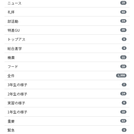
ニュース
15
礼拝
68
部活動
34
特進GU
35
トップアス
8
総合進学
4
機農
21
フード
10
全件
1,358
3年生の様子
7
2年生の様子
14
実習の様子
6
1年生の様子
10
重要
63
緊急
3