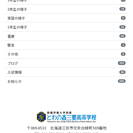
2年生の様子
14
実習の様子
6
1年生の様子
10
重要
63
緊急
3
その他
5
ブログ
151
入試情報
66
お知らせ
842
〒069-8533 北海道江別市文京台緑町569番地