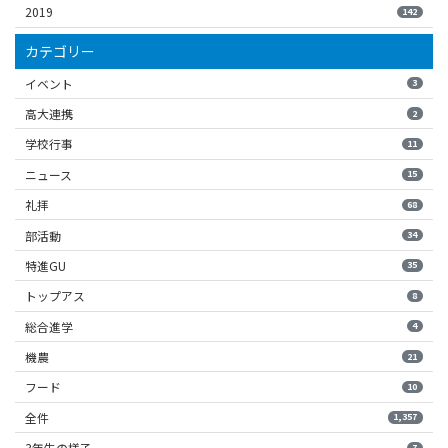
2019
142
カテゴリー
イベント
3
高大連携
2
学校行事
11
ニュース
15
礼拝
68
部活動
34
特進GU
35
トップアス
8
総合進学
4
機農
21
フード
10
全件
1,357
3年生の様子
7