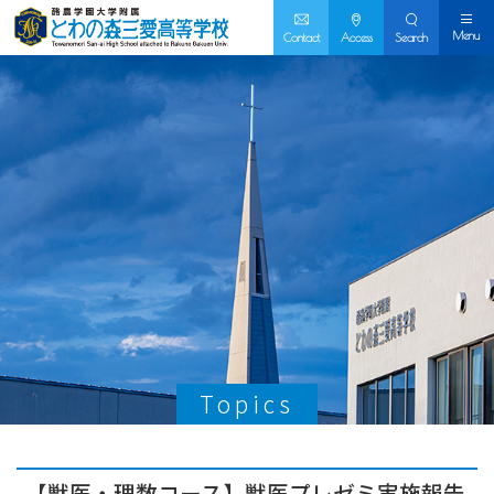
Menu
Contact
Access
Search
Topics
【獣医・理数コース】獣医プレゼミ実施報告