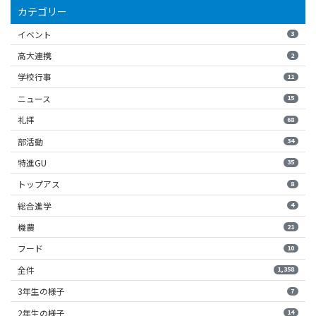
カテゴリー
イベント
3
高大連携
2
学校行事
11
ニュース
15
礼拝
68
部活動
34
特進GU
35
トップアス
8
総合進学
4
機農
21
フード
10
全件
1,358
3年生の様子
7
2年生の様子
14