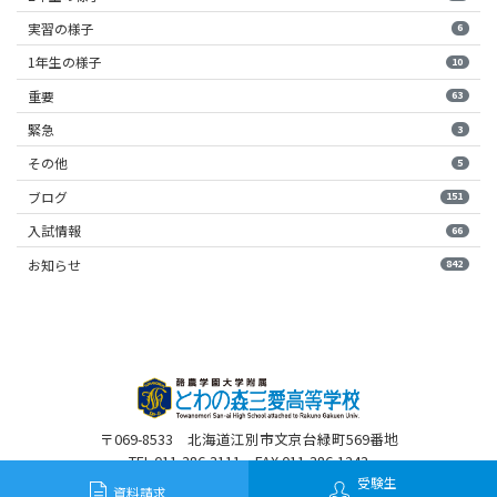
実習の様子
6
1年生の様子
10
重要
63
緊急
3
その他
5
ブログ
151
入試情報
66
お知らせ
842
〒069-8533 北海道江別市文京台緑町569番地
TEL 011-386-3111 FAX 011-386-1243
受験生
資料請求