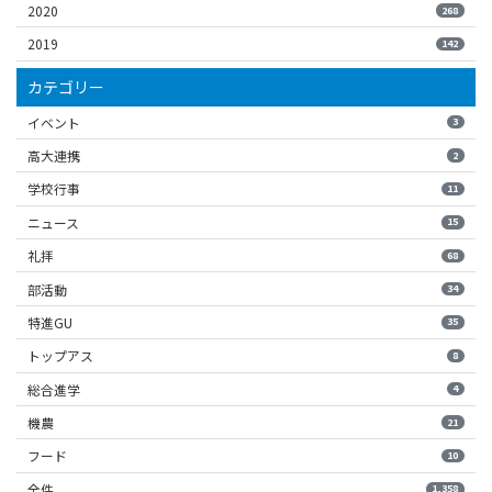
2020
268
2019
142
カテゴリー
イベント
3
高大連携
2
学校行事
11
ニュース
15
礼拝
68
部活動
34
特進GU
35
トップアス
8
総合進学
4
機農
21
フード
10
全件
1,358