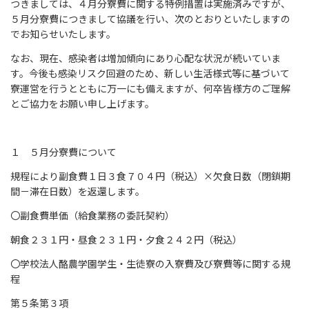
つきましては、４月分寮費に関する特例措置は実施済みですが、
５月分寮費につきまして協議を行い、次のとおりといたしますの
でお知らせいたします。
なお、現在、感染者は増加傾向にあり心配な状況が続いていま
す。今後も感染リスク回避のため、新しい生活様式等に基づいて
寮運営を行うとともに万一にも備えますが、何卒皆様方のご理解
とご協力をお願い申し上げます。
１ ５月分寮費について
規程により副食費１日３食７０４円（税込）×欠食日数（閉鎖期
間－滞在日数）を返還します。
〇副食費単価（給食業務の委託契約）
朝食２３１円・昼食２３１円・夕食２４２円（税込）
〇学校法人酪農学園学生・生徒寮の入寮費及び寮費等に関する規
程
第５条第３項