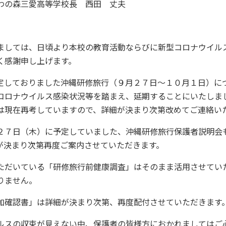
わの森三愛高等学校長 西田 丈夫
ましては、日頃より本校の教育活動ならびに新型コロナウイル
く感謝申し上げます。
定しておりました沖縄研修旅行（９月２７日～１０月１日）に
コロナウイルス感染状況等を踏まえ、延期することにいたしま
は現在再考していますので、詳細が決まり次第改めてご連絡い
２７日（木）に予定していました、沖縄研修旅行保護者説明会
が決まり次第再度ご案内させていただきます。
ただいている「研修旅行前健康調査」はそのまま活用させてい
りません。
加確認書」は詳細が決まり次第、再度配付させていただきます
ルスの収束が見えない中、保護者の皆様方におかれましてはご