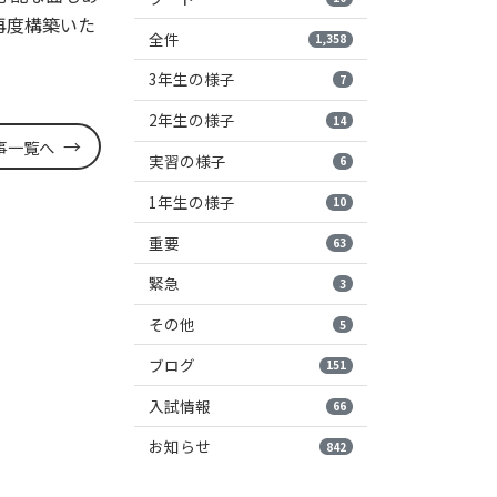
再度構築いた
全件
1,358
3年生の様子
7
2年生の様子
14
事一覧へ
実習の様子
6
1年生の様子
10
重要
63
緊急
3
その他
5
ブログ
151
入試情報
66
お知らせ
842