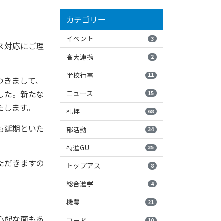
カテゴリー
イベント
3
ス対応にご理
高大連携
2
学校行事
11
つきまして、
ニュース
した。新たな
15
たします。
礼拝
68
も延期といた
部活動
34
特進GU
35
ただきますの
トップアス
8
総合進学
4
。
機農
21
心配な面もあ
フード
10