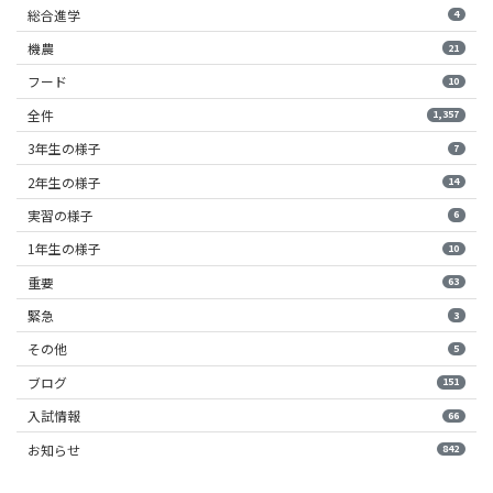
総合進学
4
機農
21
フード
10
全件
1,357
3年生の様子
7
2年生の様子
14
実習の様子
6
1年生の様子
10
重要
63
緊急
3
その他
5
ブログ
151
入試情報
66
お知らせ
842