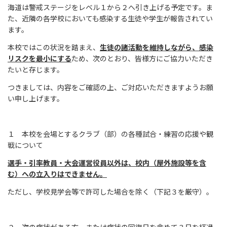
海道は警戒ステージをレベル１から２へ引き上げる予定です。ま
た、近隣の各学校においても感染する生徒や学生が報告されてい
ます。
本校ではこの状況を踏まえ、
生徒の諸活動を維持しながら、感染
リスクを最小にする
ため、次のとおり、皆様方にご協力いただき
たいと存じます。
つきましては、内容をご確認の上、ご対応いただきますようお願
い申し上げます。
１ 本校を会場とするクラブ（部）の各種試合・練習の応援や観
戦について
選手・引率教員・大会運営役員以外は、校内（屋外施設等を含
む）への立入りはできません。
ただし、学校見学会等で許可した場合を除く（下記３を厳守）。
２ 次の症状がある方、または症状の回復日を含めて３日を経過