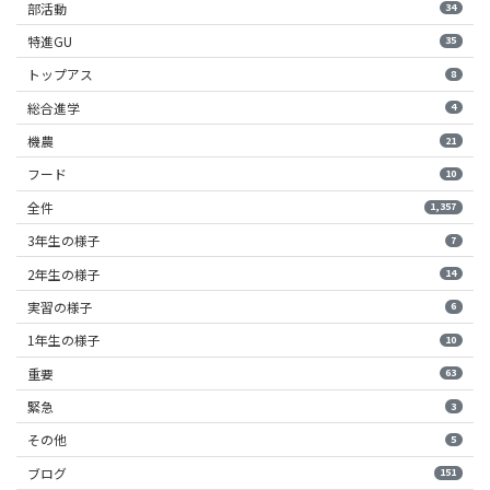
部活動
34
特進GU
35
トップアス
8
総合進学
4
機農
21
フード
10
全件
1,357
3年生の様子
7
2年生の様子
14
実習の様子
6
1年生の様子
10
重要
63
緊急
3
その他
5
ブログ
151