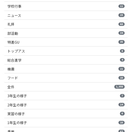
学校行事
11
ニュース
15
礼拝
68
部活動
34
特進GU
35
トップアス
8
総合進学
4
機農
21
フード
10
全件
1,358
3年生の様子
7
2年生の様子
14
実習の様子
6
1年生の様子
10
重要
63