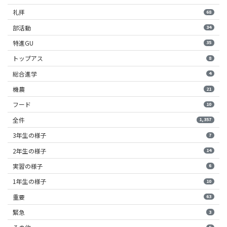
礼拝
68
部活動
34
特進GU
35
トップアス
8
総合進学
4
機農
21
フード
10
全件
1,357
3年生の様子
7
2年生の様子
14
実習の様子
6
1年生の様子
10
重要
63
緊急
3