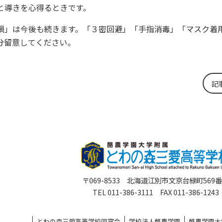
と導きを心得るときです。
禍」は今後も続きます。「３密回避」「手指消毒」「マスク着
分留意してください。
記
〒069-8533 北海道江別市文京台緑町569
TEL 011-386-3111 FAX 011-386-1243
とわの森三愛高等学校同窓会
学校法人酪農学園
酪農学園大