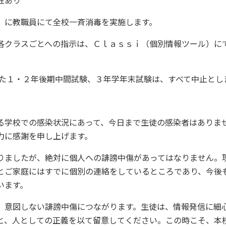
性あり
）に教職員にて全校一斉消毒を実施します。
各クラスごとへの指示は、Ｃｌａｓｓｉ（個別情報ツール）に
た１・２年後期中間試験、３年学年末試験は、すべて中止とし
る学校での感染状況にあって、今日まで生徒の感染者はありま
力に感謝を申し上げます。
りましたが、絶対に個人への誹謗中傷があってはなりません。
とご家庭にはすでに個別の連絡をしているところであり、今後
います。
、意図しない誹謗中傷につながります。生徒は、情報発信に細
と、人としての正義を以て留意してください。この時こそ、本