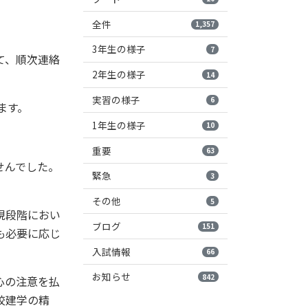
全件
1,357
3年生の様子
7
て、順次連絡
2年生の様子
14
実習の様子
6
ます。
1年生の様子
10
重要
63
せんでした。
緊急
3
その他
5
現段階におい
ブログ
151
も必要に応じ
入試情報
66
お知らせ
842
心の注意を払
校建学の精