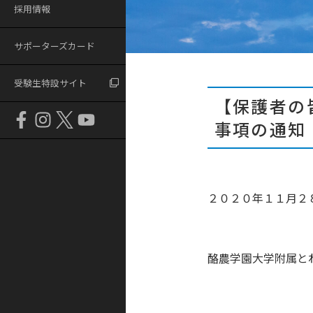
採用情報
サポーターズカード
受験生特設サイト
【保護者の
事項の通知
２０２０年１１月２
酪農学園大学附属と