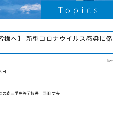
Topics
皆様へ】 新型コロナウイルス感染に
Dat
８日
わの森三愛高等学校長 西田 丈夫