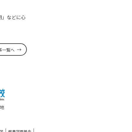
用」などに心
事一覧へ
番地
学
酪農学園基金