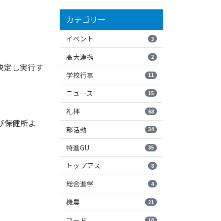
カテゴリー
イベント
3
高大連携
2
決定し実行す
学校行事
11
ニュース
15
。
礼拝
68
び保健所よ
部活動
34
特進GU
35
トップアス
8
。
総合進学
4
機農
21
フード
10