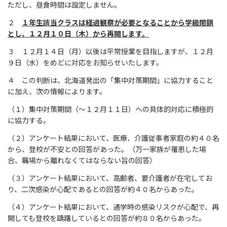
ただし、昼食時間は設定しません。
２
１年生該当クラスは経過観察が必要となることから学級閉鎖
とし、１２月１０日（木）から再開します。
３ １２月１４日（月）以後は平常授業を目指しますが、１２月
９日（水）をめどに対応をお知らせいたします。
４ この判断は、北海道発出の「集中対策期間」に協力すること
に加え、次の情報によります。
（１）集中対策期間（～１２月１１日）への具体的対応に積極的
に協力する。
（２）アンケート結果において、医療、介護従事者家庭の約４０名
から、登校が不安との回答があった。（万一家族が罹患した場
合、職場から離れなくてはならない旨の回答）
（３）アンケート結果において、高齢者、要介護者が在宅してお
り、二次感染が心配であるとの回答が約４０名からあった。
（４）アンケート結果において、通学時の感染リスクが心配で、再
開しても登校を躊躇しているとの回答が約８０名からあった。