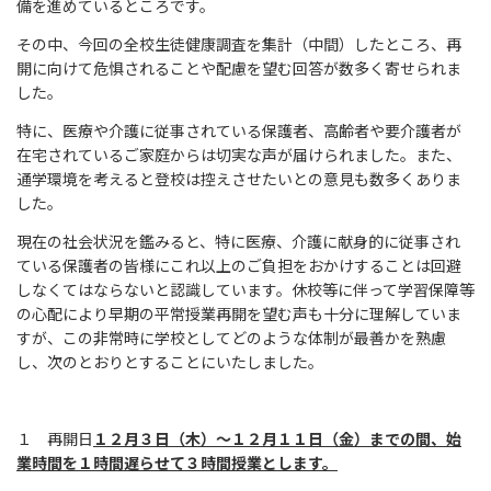
備を進めているところです。
その中、今回の全校生徒健康調査を集計（中間）したところ、再
開に向けて危惧されることや配慮を望む回答が数多く寄せられま
した。
特に、医療や介護に従事されている保護者、高齢者や要介護者が
在宅されているご家庭からは切実な声が届けられました。また、
通学環境を考えると登校は控えさせたいとの意見も数多くありま
した。
現在の社会状況を鑑みると、特に医療、介護に献身的に従事され
ている保護者の皆様にこれ以上のご負担をおかけすることは回避
しなくてはならないと認識しています。休校等に伴って学習保障等
の心配により早期の平常授業再開を望む声も十分に理解していま
すが、この非常時に学校としてどのような体制が最善かを熟慮
し、次のとおりとすることにいたしました。
１ 再開日
１２月３日（木）～１２月１１日（金）までの間、始
業時間を１時間遅らせて３時間授業とします。