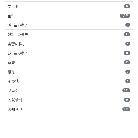
フード
10
全件
1,358
3年生の様子
7
2年生の様子
14
実習の様子
6
1年生の様子
10
重要
63
緊急
3
その他
5
ブログ
151
入試情報
66
お知らせ
842