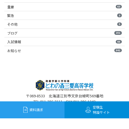
重要
63
緊急
3
その他
5
ブログ
151
入試情報
66
お知らせ
842
〒069-8533 北海道江別市文京台緑町569番地
TEL 011-386-3111 FAX 011-386-1243
受験生
資料請求
特設サイト
©2020 Towanomori Sanai