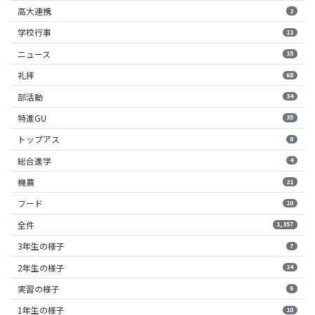
高大連携
2
学校行事
11
ニュース
15
礼拝
68
部活動
34
特進GU
35
トップアス
8
総合進学
4
機農
21
フード
10
全件
1,357
3年生の様子
7
2年生の様子
14
実習の様子
6
1年生の様子
10