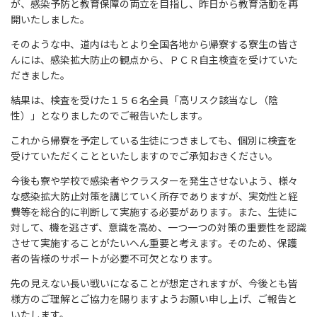
が、感染予防と教育保障の両立を目指し、昨日から教育活動を再
開いたしました。
そのような中、道内はもとより全国各地から帰寮する寮生の皆さ
んには、感染拡大防止の観点から、ＰＣＲ自主検査を受けていた
だきました。
結果は、検査を受けた１５６名全員「高リスク該当なし（陰
性）」となりましたのでご報告いたします。
これから帰寮を予定している生徒につきましても、個別に検査を
受けていただくことといたしますのでご承知おきください。
今後も寮や学校で感染者やクラスターを発生させないよう、様々
な感染拡大防止対策を講じていく所存でありますが、実効性と経
費等を総合的に判断して実施する必要があります。また、生徒に
対して、機を逃さず、意識を高め、一つ一つの対策の重要性を認識
させて実施することがたいへん重要と考えます。そのため、保護
者の皆様のサポートが必要不可欠となります。
先の見えない長い戦いになることが想定されますが、今後とも皆
様方のご理解とご協力を賜りますようお願い申し上げ、ご報告と
いたします。