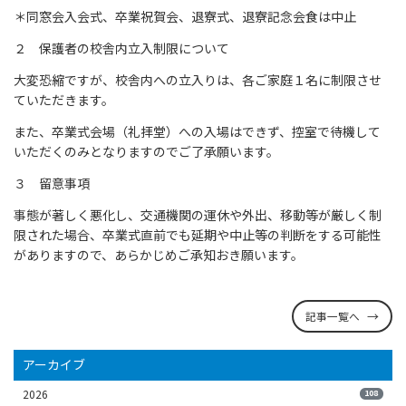
＊同窓会入会式、卒業祝賀会、退寮式、退寮記念会食は中止
２ 保護者の校舎内立入制限について
大変恐縮ですが、校舎内への立入りは、各ご家庭１名に制限させ
ていただきます。
また、卒業式会場（礼拝堂）への入場はできず、控室で待機して
いただくのみとなりますのでご了承願います。
３ 留意事項
事態が著しく悪化し、交通機関の運休や外出、移動等が厳しく制
限された場合、卒業式直前でも延期や中止等の判断をする可能性
がありますので、あらかじめご承知おき願います。
記事一覧へ
アーカイブ
2026
108