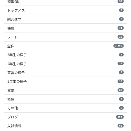
特進GU
35
トップアス
8
総合進学
4
機農
21
フード
10
全件
1,358
3年生の様子
7
2年生の様子
14
実習の様子
6
1年生の様子
10
重要
63
緊急
3
その他
5
ブログ
151
入試情報
66