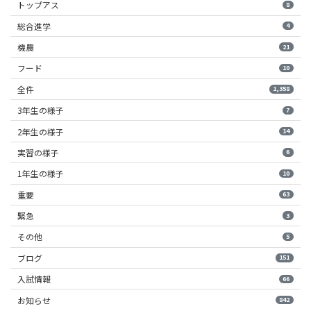
トップアス
8
総合進学
4
機農
21
フード
10
全件
1,358
3年生の様子
7
2年生の様子
14
実習の様子
6
1年生の様子
10
重要
63
緊急
3
その他
5
ブログ
151
入試情報
66
お知らせ
842