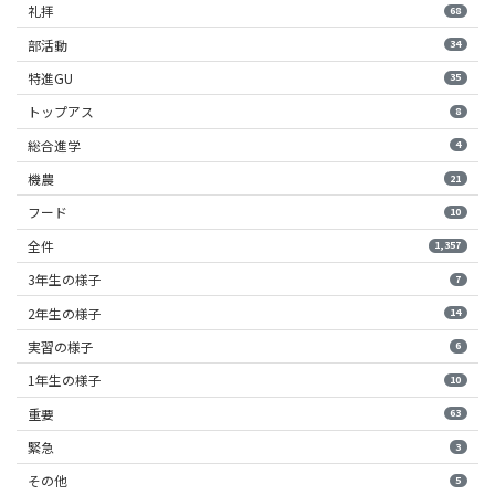
礼拝
68
部活動
34
特進GU
35
トップアス
8
総合進学
4
機農
21
フード
10
全件
1,357
3年生の様子
7
2年生の様子
14
実習の様子
6
1年生の様子
10
重要
63
緊急
3
その他
5