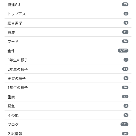
特進GU
35
トップアス
8
総合進学
4
機農
21
フード
10
全件
1,357
3年生の様子
7
2年生の様子
14
実習の様子
6
1年生の様子
10
重要
63
緊急
3
その他
5
ブログ
151
入試情報
66