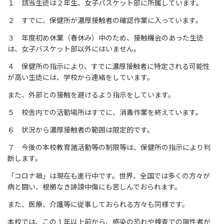
１ 該当生徒は２年生、女子バスケット部に所属しています。
２ すでに、保健所が濃厚接触者の確認作業に入っています。
３ 年度初め休業（春休み）中のため、接触機会のあった生徒
は、女子バスケット部以外にはいません。
４ 保健所の指示により、すでに濃厚接触者に特定される可能性
が高い生徒には、学校から連絡をしています。
また、外部との接触を避けるよう指示をしています。
５ 校舎内での活動場所はすでに、消毒作業を終えています。
６ 状況から濃厚接触者の範囲は限定的です。
７ 今後の本校教育諸活動等の制限等は、保健所の指示により判
断します。
「コロナ禍」は現在も進行中です。世界、全国では多くの方々が
病と闘い、根拠なき誹謗中傷にも苦しんでおられます。
また、医療、介護等に従事しておられる方々も同様です。
本校では、この１年以上前から、感染の恐れや検査での陽性者が