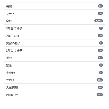
機農
21
フード
10
全件
1,358
3年生の様子
7
2年生の様子
14
実習の様子
6
1年生の様子
10
重要
63
緊急
3
その他
5
ブログ
151
入試情報
66
お知らせ
842