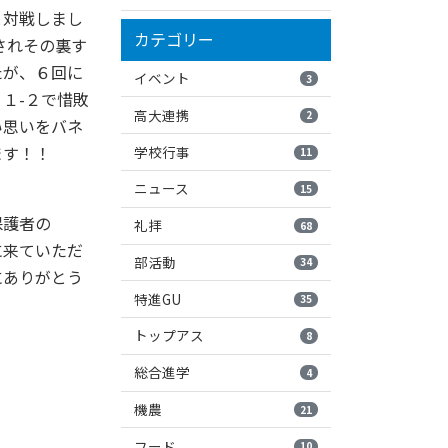
と対戦しまし
カテゴリー
されその裏す
たが、６回に
イベント
3
１-２で惜敗
高大連携
2
い思いをバネ
ます！！
学校行事
11
ニュース
15
保護者の
礼拝
68
に来ていただ
部活動
34
にありがとう
特進GU
35
トップアス
8
総合進学
4
機農
21
フード
10