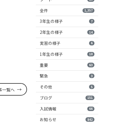
全件
1,357
3年生の様子
7
2年生の様子
14
実習の様子
6
1年生の様子
10
重要
63
緊急
3
その他
5
事一覧へ
ブログ
151
入試情報
66
お知らせ
842