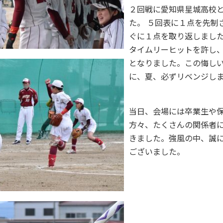
２回戦に愛知県星城高校
た。
５回表に１点を先制
ぐに１点を取り返しまし
タイムリーヒットを許し、
となりました。この悔し
に、夏、必ずリベンジし
当日、会場には卒業生や
方々、たくさんの関係者
きました。強風の中、誠
ございました。