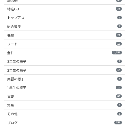
部活動
特進GU
35
トップアス
8
総合進学
4
機農
21
フード
10
全件
1,357
3年生の様子
7
2年生の様子
14
実習の様子
6
1年生の様子
10
重要
63
緊急
3
その他
5
ブログ
151