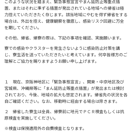
このような状況を踏まえ、緊急事態宣言やまん延防止等重点措
置、またはそれに準ずる措置が発出されている地域への帰省は極
力控えていただきたく存じます。該当地域にやむを得ず帰省をする
場合は、外出を控え、健康観察を徹底し、感染リスク回避に万全
を期してください。
その他、帰省、帰寮の際は、下記の事項を確認、実施願います。
寮での感染やクラスターを発生さないように感染防止対策を講
じ、寮生活を送っていただきたいと考えています。何卒皆様方のご
理解とご協力を賜りますようお願い申し上げます。
１ 現在、京阪神地区に「緊急事態宣言」、関東・中京地区及び
宮城県、沖縄県等に「まん延防止等重点措置」が発出または検討
されており、今後、地域の拡大も想定されます。帰省先の状況を各
自ご確認ください。なお、移動時に経由する場合は除きます。
２ 帰省した寮生は全員、帰寮前に地元でＰＣＲ検査もしくは抗
原検査を実施してください。
※検査は保険適用外の自費検査となります。