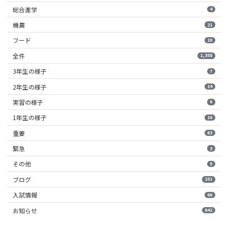
総合進学
4
機農
21
フード
10
全件
1,358
3年生の様子
7
2年生の様子
14
実習の様子
6
1年生の様子
10
重要
63
緊急
3
その他
5
ブログ
151
入試情報
66
お知らせ
842