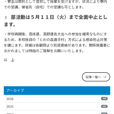
・寮生は原則として登校して授業を受けますが、状況により寮内
での受講、帰省先（自宅）での受講も可とします。
部活動は５月１１日（火）まで全面中止とし
３
ます。
・学校再開後、高体連、高野連各大会への参加を確実なものにす
るため、本校独自の「とわの森選手村」方式による感染防止対策
を講じます。詳細は各顧問より別途連絡があります。関係保護者に
おかれましては特段のご理解をお願いいたします。
以 上
記事一覧へ
アーカイブ
2026
108
2025
155
153