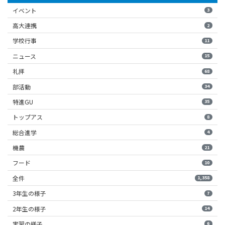
イベント
3
高大連携
2
学校行事
11
ニュース
15
礼拝
68
部活動
34
特進GU
35
トップアス
8
総合進学
4
機農
21
フード
10
全件
1,358
3年生の様子
7
2年生の様子
14
実習の様子
6