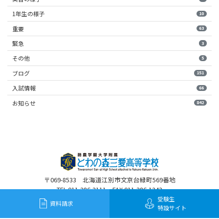
1年生の様子
10
重要
63
緊急
3
その他
5
ブログ
151
入試情報
66
お知らせ
842
〒069-8533 北海道江別市文京台緑町569番地
TEL 011-386-3111 FAX 011-386-1243
受験生
資料請求
特設サイト
©2020 Towanomori Sanai