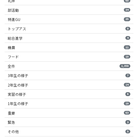
礼拝
68
部活動
34
特進GU
35
トップアス
8
総合進学
4
機農
21
フード
10
全件
1,358
3年生の様子
7
2年生の様子
14
実習の様子
6
1年生の様子
10
重要
63
緊急
3
その他
5