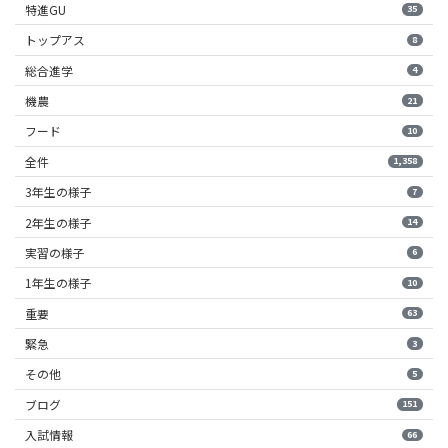
特進GU
35
トップアス
8
総合進学
4
機農
21
フード
10
全件
1,358
3年生の様子
7
2年生の様子
14
実習の様子
6
1年生の様子
10
重要
63
緊急
3
その他
5
ブログ
151
入試情報
66