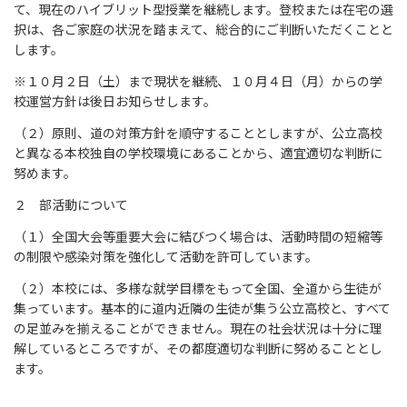
て、現在のハイブリット型授業を継続します。登校または在宅の選
択は、各ご家庭の状況を踏まえて、総合的にご判断いただくことと
します。
※１０月２日（土）まで現状を継続、１０月４日（月）からの学
校運営方針は後日お知らせします。
（２）原則、道の対策方針を順守することとしますが、公立高校
と異なる本校独自の学校環境にあることから、適宜適切な判断に
努めます。
２ 部活動について
（１）全国大会等重要大会に結びつく場合は、活動時間の短縮等
の制限や感染対策を強化して活動を許可しています。
（２）本校には、多様な就学目標をもって全国、全道から生徒が
集っています。基本的に道内近隣の生徒が集う公立高校と、すべて
の足並みを揃えることができません。現在の社会状況は十分に理
解しているところですが、その都度適切な判断に努めることとし
ます。