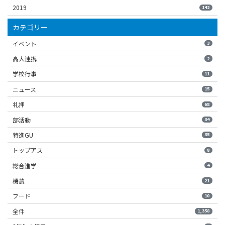
2019
142
カテゴリー
イベント
3
高大連携
2
学校行事
11
ニュース
15
礼拝
68
部活動
34
特進GU
35
トップアス
8
総合進学
4
機農
21
フード
10
全件
1,358