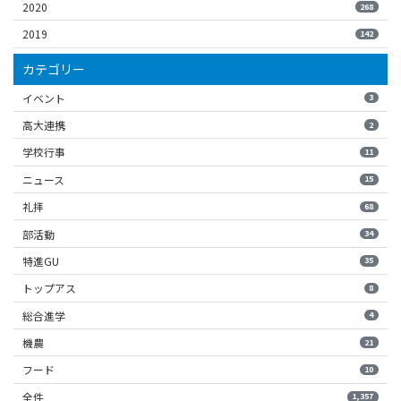
2020
268
2019
142
カテゴリー
イベント
3
高大連携
2
学校行事
11
ニュース
15
礼拝
68
部活動
34
特進GU
35
トップアス
8
総合進学
4
機農
21
フード
10
全件
1,357