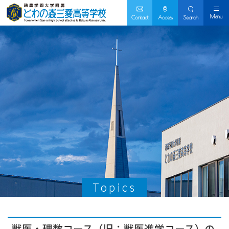
Menu
Contact
Access
Search
Topics
獣医・理数コース（旧：獣医進学コース）の