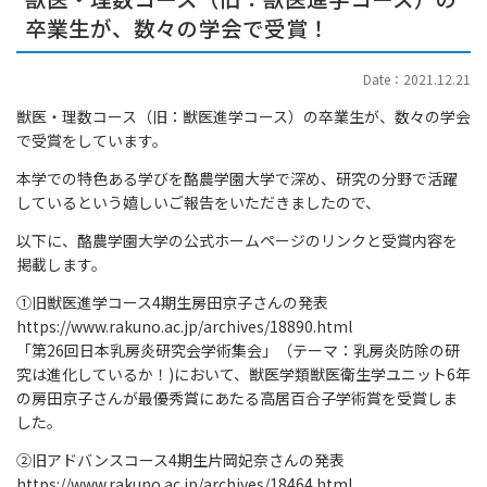
卒業生が、数々の学会で受賞！
Date：2021.12.21
獣医・理数コース（旧：獣医進学コース）の卒業生が、数々の学会
で受賞をしています。
本学での特色ある学びを酪農学園大学で深め、研究の分野で活躍
しているという嬉しいご報告をいただきましたので、
以下に、酪農学園大学の公式ホームページのリンクと受賞内容を
掲載します。
①旧獣医進学コース4期生房田京子さんの発表
https://www.rakuno.ac.jp/archives/18890.html
「第26回日本乳房炎研究会学術集会」（テーマ：乳房炎防除の研
究は進化しているか！)において、獣医学類獣医衛生学ユニット6年
の房田京子さんが最優秀賞にあたる高居百合子学術賞を受賞しま
した。
②旧アドバンスコース4期生片岡妃奈さんの発表
https://www.rakuno.ac.jp/archives/18464.html