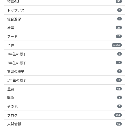
特進GU
35
トップアス
8
総合進学
4
機農
21
フード
10
全件
1,358
3年生の様子
7
2年生の様子
14
実習の様子
6
1年生の様子
10
重要
63
緊急
3
その他
5
ブログ
151
入試情報
66