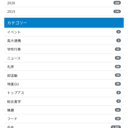
2020
268
2019
142
カテゴリー
イベント
3
高大連携
2
学校行事
11
ニュース
15
礼拝
68
部活動
34
特進GU
35
トップアス
8
総合進学
4
機農
21
フード
10
全件
1,357