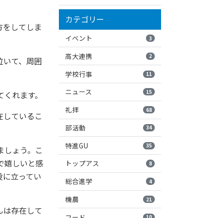
カテゴリー
方をしてしま
イベント
3
高大連携
2
泣いて、周囲
学校行事
11
ニュース
15
てくれます。
礼拝
68
在しているこ
部活動
34
特進GU
35
ましょう。こ
で嬉しいと感
トップアス
8
役に立ってい
総合進学
4
機農
21
んは存在して
フード
10