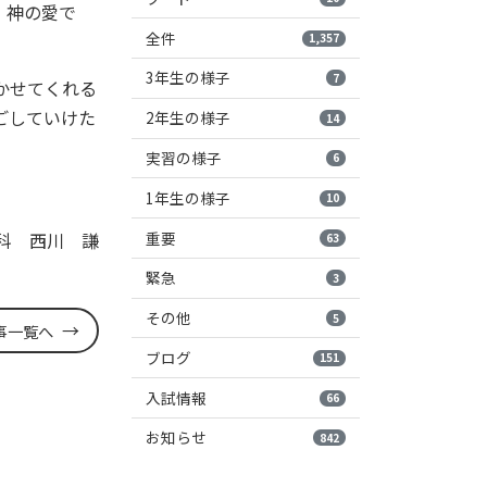
、神の愛で
全件
1,357
3年生の様子
7
かせてくれる
ごしていけた
2年生の様子
14
実習の様子
6
1年生の様子
10
重要
科 西川 謙
63
緊急
3
その他
5
事一覧へ
ブログ
151
入試情報
66
お知らせ
842