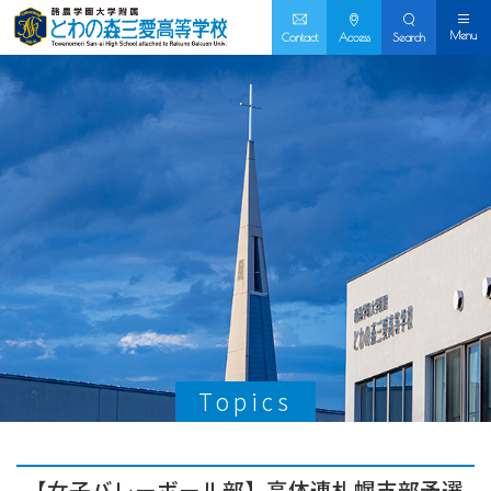
Menu
Contact
Access
Search
Topics
【女子バレーボール部】高体連札幌支部予選