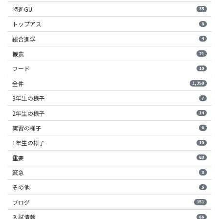
特進GU
35
トップアス
8
総合進学
4
機農
21
フード
10
全件
1,358
3年生の様子
7
2年生の様子
14
実習の様子
6
1年生の様子
10
重要
63
緊急
3
その他
5
ブログ
151
入試情報
66