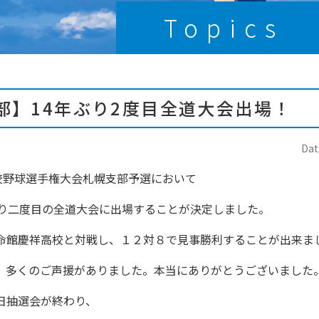
Topics
部】14年ぶり2度目全道大会出場！
Dat
学校野球選手権大会札幌支部予選において
ぶり二度目の全道大会に出場することが決定しました。
命館慶祥高校と対戦し、１２対８で見事勝利することが出来ま
、多くのご声援がありました。本当にありがとうございました
日抽選会が終わり、