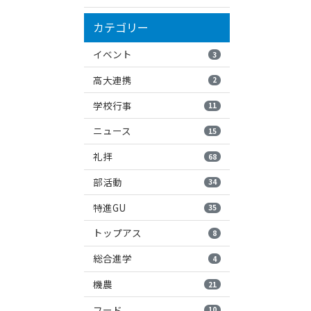
カテゴリー
イベント
3
高大連携
2
学校行事
11
ニュース
15
礼拝
68
部活動
34
特進GU
35
トップアス
8
総合進学
4
機農
21
フード
10