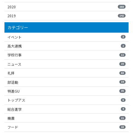
2020
268
2019
142
カテゴリー
イベント
3
高大連携
2
学校行事
11
ニュース
15
礼拝
68
部活動
34
特進GU
35
トップアス
8
総合進学
4
機農
21
フード
10