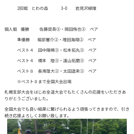
2回戦 とわの森 3-0 岩見沢緑陵
個人戦 優勝 佐藤奨吾③・岡田侑也③ ペア
準優勝 堀部響介②・増田海翔② ペア
ベスト４ 田中陽稀③・松本拓丸③ ペア
ベスト４ 橋本 陸③・遠山拓磨③ ペア
ベスト８ 長南理大②・太田遥来② ペア
※ベスト８まで全国大会出場
札幌支部大会をはじめ全道大会でもたくさんの応援をいただきあ
りがとうございました。
全国大会でも良い結果に繋げられるよう頑張ってきますので、引き
続き応援よろしくお願い致します。