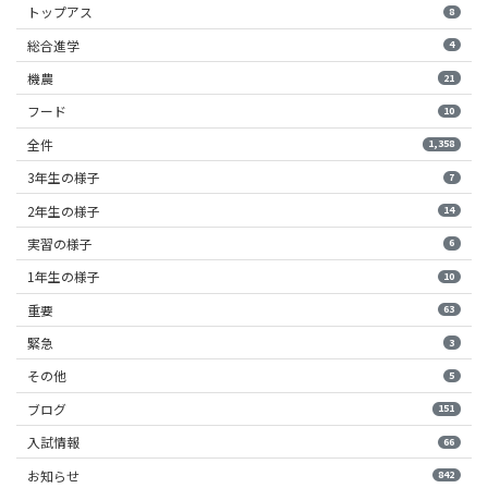
トップアス
8
総合進学
4
機農
21
フード
10
全件
1,358
3年生の様子
7
2年生の様子
14
実習の様子
6
1年生の様子
10
重要
63
緊急
3
その他
5
ブログ
151
入試情報
66
お知らせ
842