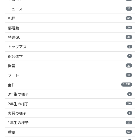
ニュース
15
礼拝
68
部活動
34
特進GU
35
トップアス
8
総合進学
4
機農
21
フード
10
全件
1,358
3年生の様子
7
2年生の様子
14
実習の様子
6
1年生の様子
10
重要
63