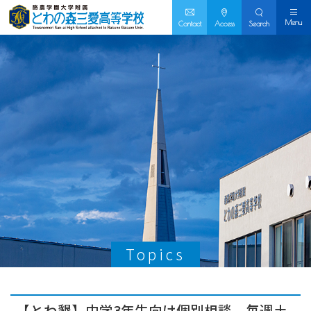
Menu
Contact
Access
Search
Topics
【とわ懇】中学3年生向け個別相談 毎週土