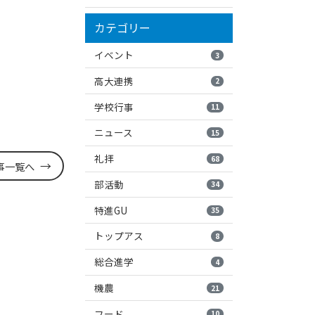
カテゴリー
イベント
3
高大連携
2
学校行事
11
ニュース
15
礼拝
68
事一覧へ
部活動
34
特進GU
35
トップアス
8
総合進学
4
機農
21
フード
10