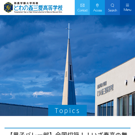
Menu
Contact
Access
Search
Topics
【男子バレー部】全国切符！！いざ春高の舞