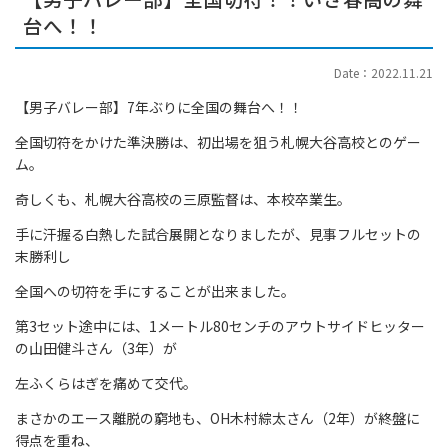
台へ！！
Date：2022.11.21
【男子バレー部】7年ぶりに全国の舞台へ！！
全国切符をかけた準決勝は、初出場を狙う札幌大谷高校とのゲー
ム。
奇しくも、札幌大谷高校の三原監督は、本校卒業生。
手に汗握る白熱した試合展開となりましたが、見事フルセットの
末勝利し
全国への切符を手にすることが出来ました。
第3セット途中には、1メートル80センチのアウトサイドヒッター
の山田健斗さん（3年）が
左ふくらはぎを痛めて交代。
まさかのエース離脱の窮地も、OH木村綜太さん（2年）が終盤に
得点を重ね、