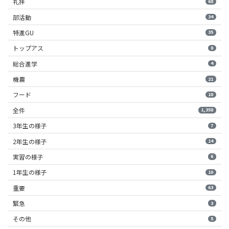
礼拝
68
部活動
34
特進GU
35
トップアス
8
総合進学
4
機農
21
フード
10
全件
1,358
3年生の様子
7
2年生の様子
14
実習の様子
6
1年生の様子
10
重要
63
緊急
3
その他
5