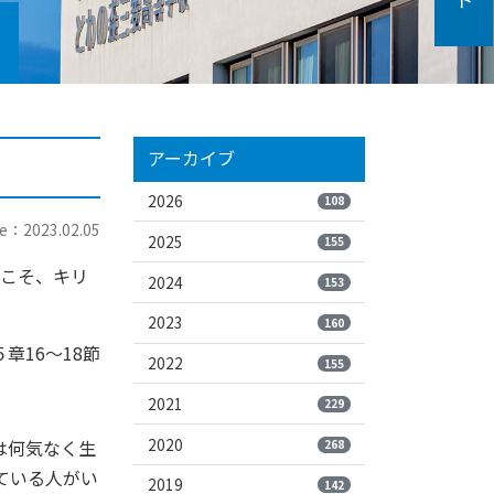
アーカイブ
2026
108
e：2023.02.05
2025
155
れこそ、キリ
2024
153
2023
160
章16～18節
2022
155
2021
229
2020
は何気なく生
268
ている人がい
2019
142