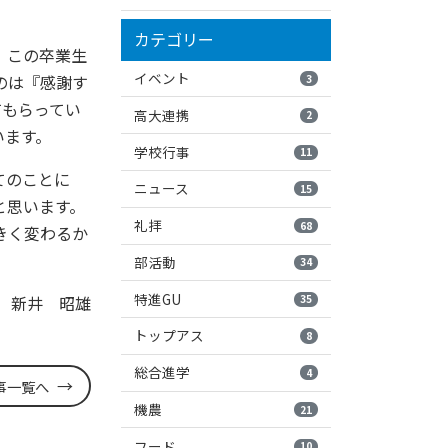
カテゴリー
。この卒業生
イベント
のは『感謝す
3
てもらってい
高大連携
2
います。
学校行事
11
てのことに
ニュース
15
と思います。
礼拝
68
きく変わるか
部活動
34
特進GU
35
 新井 昭雄
トップアス
8
総合進学
4
事一覧へ
機農
21
フード
10