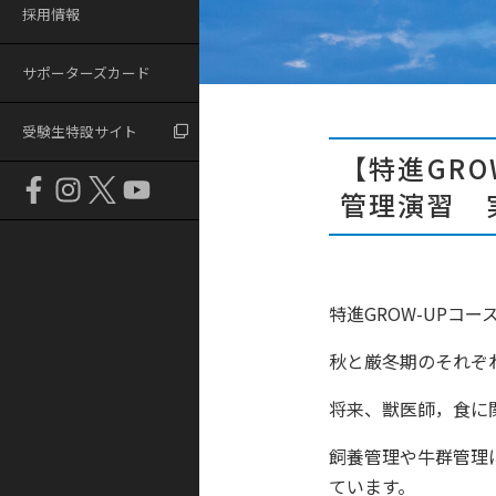
採用情報
サポーターズカード
受験生特設サイト
【特進GR
管理演習 
特進GROW-UPコ
秋と厳冬期のそれぞ
将来、獣医師，食に
飼養管理や牛群管理
ています。