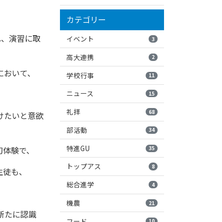
カテゴリー
れ、演習に取
イベント
3
高大連携
2
において、
学校行事
11
ニュース
15
礼拝
68
けたいと意欲
部活動
34
特進GU
35
初体験で、
トップアス
8
生徒も、
総合進学
4
機農
21
新たに認識
フード
10