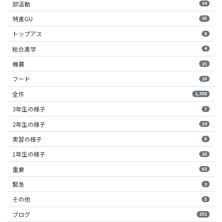
部活動
34
特進GU
35
トップアス
8
総合進学
4
機農
21
フード
10
全件
1,358
3年生の様子
7
2年生の様子
14
実習の様子
6
1年生の様子
10
重要
63
緊急
3
その他
5
ブログ
151