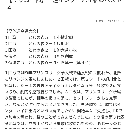
４
Date：2023.06.28
【高体連全道大会】
１回戦 とわの森５－１小樽北照
２回戦 とわの森２－１旭川北
３回戦 とわの森２－１駒大苫小牧
準決勝 とわの森０－３札幌創成
３位決定戦 とわの森０－５札幌第一（第４位）
１回戦では昨年プリンスリーグ参入戦で延長戦の末敗れた、北照
にリベンジを果たしました。２回戦では、第２シードの旭川北と
対戦し、０－１のままアディショナルタイム５分。猛攻で２点奪
い取り、劇的な逆転勝ちでした。３回戦は、プリンスリーグ所属
の強豪でしたが、相手の良さを消し、セットプレーから２点奪
い、なんとか勝利することができました。準決勝では、勝てばイ
ンターハイに出場という状況でしたが、開始早々に失点し、PKで
追加点を奪われ、勝つことができませんでした。その後の第３代表
決定戦では、立ち上がりから果敢に攻めたものの、あと一歩のと