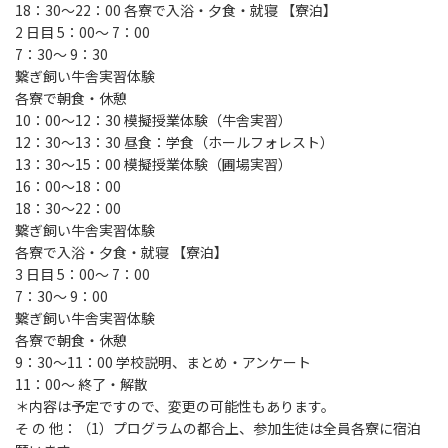
18：30～22：00 各寮で入浴・夕食・就寝 【寮泊】
2 日目 5：00～ 7：00
7：30～ 9：30
繋ぎ飼い牛舎実習体験
各寮で朝食・休憩
10：00～12：30 模擬授業体験（牛舎実習）
12：30～13：30 昼食：学食（ホールフォレスト）
13：30～15：00 模擬授業体験（圃場実習）
16：00～18：00
18：30～22：00
繋ぎ飼い牛舎実習体験
各寮で入浴・夕食・就寝 【寮泊】
3 日目 5：00～ 7：00
7：30～ 9：00
繋ぎ飼い牛舎実習体験
各寮で朝食・休憩
9：30～11：00 学校説明、まとめ・アンケート
11：00～ 終了・解散
＊内容は予定ですので、変更の可能性もあります。
そ の 他：（1）プログラムの都合上、参加生徒は全員各寮に宿泊