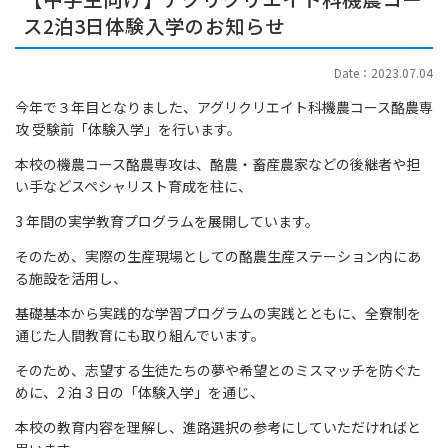
ス2泊3日体験入学のお知らせ
Date：2023.07.04
今年で３年目となりました、アグリクリエイト科機農コース酪農専
攻 受験前「体験入学」を行います。
本校の機農コース酪農専攻は、酪農・畜産農家などの後継者や担
い手などスペシャリスト育成を柱に、
3 年間の実学教育プログラムを展開しています。
そのため、実際の生産現場としての酪農生産ステーション内にあ
る施設を活用し、
基礎基本から実践的な学習プログラムの実践とともに、全寮制を
通じた人間教育にも取り組んでいます。
そのため、志望する生徒たちの夢や希望とのミスマッチを防ぐた
めに、2 泊 3 日の「体験入学」を通じ、
本校の教育内容を理解し、進路選択の参考にしていただければと