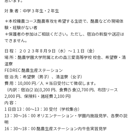
思います。
対 象 者：中学３年生・2 年生
＊本校機農コース酪農専攻を希望する生徒で、酪農などの現場体
験・経験がない者
＊保護者の参加はご相談ください。ただし、宿泊の斡旋や送迎は
できません。
日 程： ２０２３年 8 月９日（水）～１１日（金）
場 所：酪農学園大学附属とわの森三愛高等学校 校舎、希望寮・清
温寮
FEDREC 酪農生産ステーション
宿 泊 先：希望寮（男子）、清温寮（女子）
費 用：10,000 円／人 ＊当日受付にて徴収します。
（内訳：宿泊(2 泊)3,200 円、食費(5 食)2,700 円、布団リース
2,000 円、保険料・諸経費 2,100 円）
内 容：
1 日目 13：00～13：30 受付（学校集合）
13：30～16：00 オリエンテーション・学園内施設見学、各寮の説
明
16：30～18：00 酪農生産ステーション内牛舎実習見学