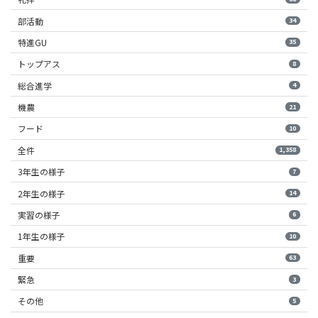
部活動
34
特進GU
35
トップアス
8
総合進学
4
機農
21
フード
10
全件
1,358
3年生の様子
7
2年生の様子
14
実習の様子
6
1年生の様子
10
重要
63
緊急
3
その他
5