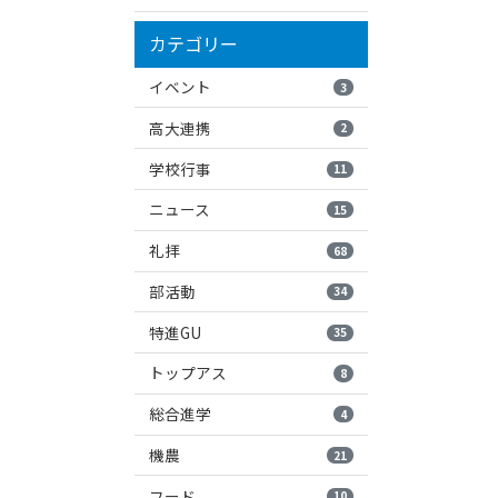
カテゴリー
イベント
3
高大連携
2
学校行事
11
ニュース
15
礼拝
68
部活動
34
特進GU
35
トップアス
8
総合進学
4
機農
21
フード
10