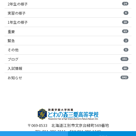
2年生の様子
14
実習の様子
6
1年生の様子
10
重要
63
緊急
3
その他
5
ブログ
151
入試情報
66
お知らせ
842
〒069-8533 北海道江別市文京台緑町569番地
TEL 011-386-3111 FAX 011-386-1243