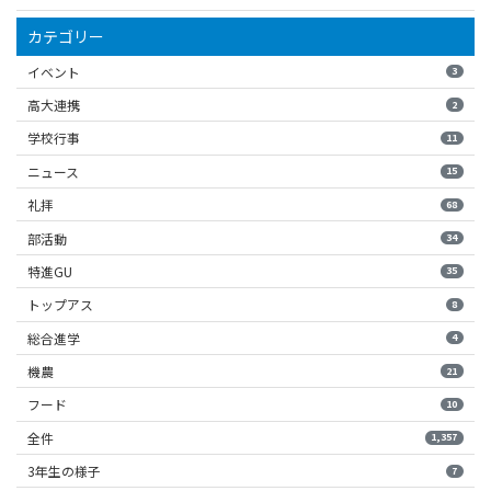
カテゴリー
イベント
3
高大連携
2
学校行事
11
ニュース
15
礼拝
68
部活動
34
特進GU
35
トップアス
8
総合進学
4
機農
21
フード
10
全件
1,357
3年生の様子
7