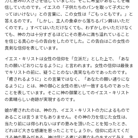
力と恵みの大きさを信じていました。そこに希望があることを確
信していたのです。イエスの「子供たちのパンを取って子犬にや
ってはいけない」との言葉に、この女性は「ごもっともです。」と
答えるのです。「しかし、主人の食卓から落ちるパン屑はいただ
くのです。」すべてはいただけなくても、わずかしかいただけなく
ても、神の力は十分すぎるほどにその恵みに満ち溢れていること
を信じる真心からの告白をしたのでした。この告白はこの女性の
真剣な信仰を表しています。
イエス・キリストは女性の信仰を「立派だ」とした上で、「あな
たの願いどおりになるように」と言われます。女性の信仰は最後ま
でキリストの前に、疑うことのない真実なものであったのです。
「癒されるように」との言葉ではなく、「あなたの願い通りにな
るように」とは、神の御心と女性の思いが一致するものであった
ことを表しています。そこに神の御業としてのイエス・キリスト
の素晴らしい奇跡が実現するのです。
娘が癒されたのは、神の力、イエス・キリストの力によるもので
あることは言うまでもありません。その神の力を信じた女性は、
当たり前には得られないはずの恵みを頂いたことを知ったとき、
どれほど大きな感謝を思ったことでしょうか。信仰に応えてくだ
さる神の恵みがある。神は信じる者に必要なものをすべて与え、生